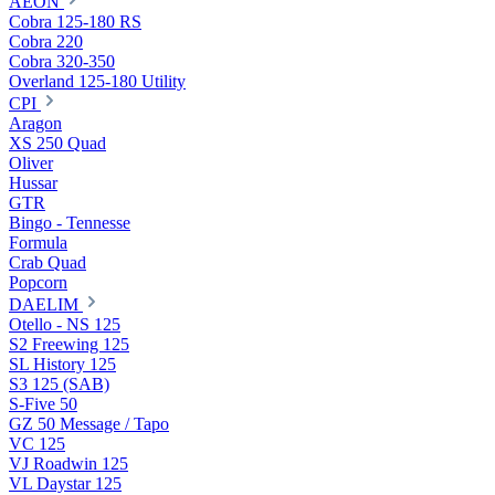
AEON
Cobra 125-180 RS
Cobra 220
Cobra 320-350
Overland 125-180 Utility
CPI
Aragon
XS 250 Quad
Oliver
Hussar
GTR
Bingo - Tennesse
Formula
Crab Quad
Popcorn
DAELIM
Otello - NS 125
S2 Freewing 125
SL History 125
S3 125 (SAB)
S-Five 50
GZ 50 Message / Tapo
VC 125
VJ Roadwin 125
VL Daystar 125