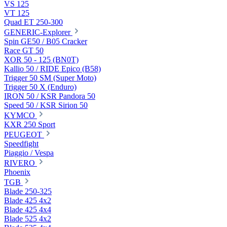
VS 125
VT 125
Quad ET 250-300
GENERIC-Explorer
Spin GE50 / B05 Cracker
Race GT 50
XOR 50 - 125 (BN0T)
Kallio 50 / RIDE Epico (B58)
Trigger 50 SM (Super Moto)
Trigger 50 X (Enduro)
IRON 50 / KSR Pandora 50
Speed 50 / KSR Sirion 50
KYMCO
KXR 250 Sport
PEUGEOT
Speedfight
Piaggio / Vespa
RIVERO
Phoenix
TGB
Blade 250-325
Blade 425 4x2
Blade 425 4x4
Blade 525 4x2