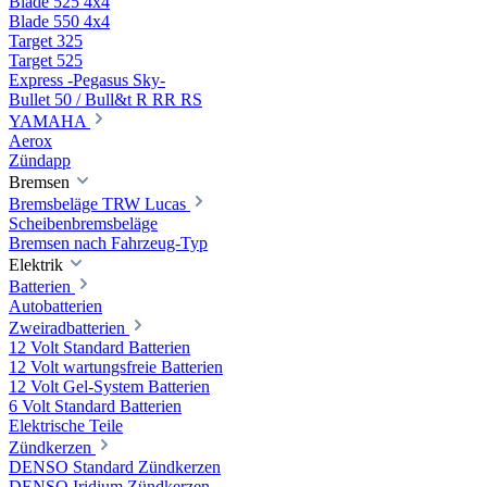
Blade 525 4x4
Blade 550 4x4
Target 325
Target 525
Express -Pegasus Sky-
Bullet 50 / Bull&t R RR RS
YAMAHA
Aerox
Zündapp
Bremsen
Bremsbeläge TRW Lucas
Scheibenbremsbeläge
Bremsen nach Fahrzeug-Typ
Elektrik
Batterien
Autobatterien
Zweiradbatterien
12 Volt Standard Batterien
12 Volt wartungsfreie Batterien
12 Volt Gel-System Batterien
6 Volt Standard Batterien
Elektrische Teile
Zündkerzen
DENSO Standard Zündkerzen
DENSO Iridium Zündkerzen