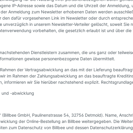
tragene IP-Adresse sowie das Datum und die Uhrzeit der Anmeldung,
ei der Anmeldung zum Newsletter erhobenen Daten werden ausschlie
er den dafür vorgesehenen Link im Newsletter oder durch entsprech
 unverzüglich in unserem Newsletter-Verteiler gelöscht, soweit Sie n
enverwendung vorbehalten, die gesetzlich erlaubt ist und über die wi
en nachstehenden Dienstleistern zusammen, die uns ganz oder teilwei
nformationen gewisse personenbezogene Daten übermittelt.
ahmen der Vertragsabwicklung an das mit der Lieferung beauftragt
 wir im Rahmen der Zahlungsabwicklung an das beauftragte Kreditinst
n, informieren wir Sie hierüber nachstehend explizit. Rechtsgrundlage
ng und -abwicklung
bee" (Billbee GmbH, Paulinenstrasse 54, 32756 Detmold). Name, Ansc
icklung der Online-Bestellung an Billbee weitergegeben. Die Weiterga
heiten zum Datenschutz von Billbee und dessen Datenschutzerklärung si