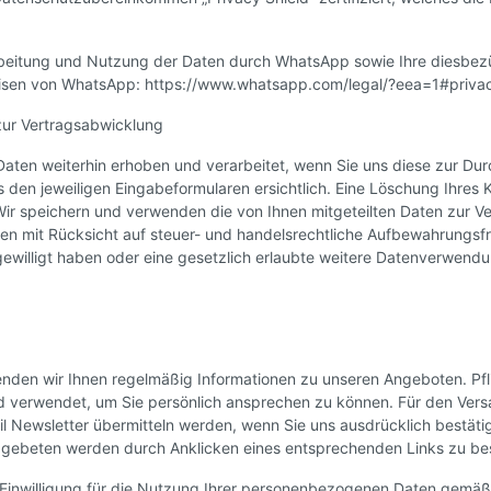
eitung und Nutzung der Daten durch WhatsApp sowie Ihre diesbezü
eisen von WhatsApp: https://www.whatsapp.com/legal/?eea=1#privac
zur Vertragsabwicklung
ten weiterhin erhoben und verarbeitet, wenn Sie uns diese zur Durc
 den jeweiligen Eingabeformularen ersichtlich. Eine Löschung Ihres 
 Wir speichern und verwenden die von Ihnen mitgeteilten Daten zur 
 mit Rücksicht auf steuer- und handelsrechtliche Aufbewahrungsfris
ngewilligt haben oder eine gesetzlich erlaubte weitere Datenverwend
den wir Ihnen regelmäßig Informationen zu unseren Angeboten. Pflic
wird verwendet, um Sie persönlich ansprechen zu können. Für den Ve
il Newsletter übermitteln werden, wenn Sie uns ausdrücklich bestäti
e gebeten werden durch Anklicken eines entsprechenden Links zu best
re Einwilligung für die Nutzung Ihrer personenbezogenen Daten gemäß