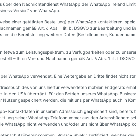
uns über den Nachrichtendienst WhatsApp der WhatsApp Ireland Limit
Business-Version“ von WhatsApp.
lsweise einer getätigten Bestellung) per WhatsApp kontaktieren, sp
d Nachnamen gemäß Art. 6 Abs. 1 lit. b. DSGVO zur Bearbeitung und B
um die Bereitstellung weiterer Daten (Bestellnummer, Kundennummer
 (etwa zum Leistungsspektrum, zu Verfügbarkeiten oder zu unserem 
tellt – Ihren Vor- und Nachnamen gemäß Art. 6 Abs. 1 lit. f DSGVO a
per WhatsApp verwendet. Eine Weitergabe an Dritte findet nicht stat
 Adressbuch des von uns hierfür verwendeten mobilen Endgeräts erh
. in den USA überträgt. Für den Betrieb unseres WhatsApp-Business
 Nutzer gespeichert werden, die mit uns per WhatsApp auch in Kont
App- Kontaktdaten in unserem Adressbuch gespeichert sind, bereits 
tlung seiner WhatsApp-Telefonnummer aus den Adressbüchern seine
, die WhatsApp nicht verwenden und/oder uns nicht über WhatsApp ko
 Datenschutzübereinkommen „Privacy Shield“ zertifiziert, welches di