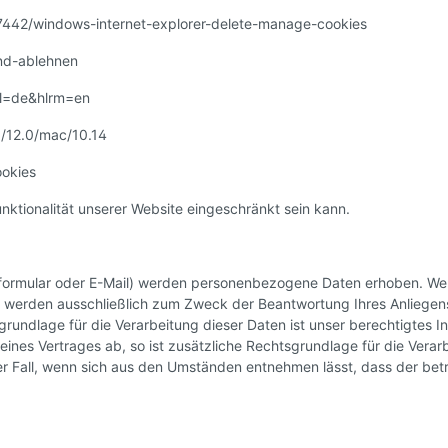
/17442/windows-internet-explorer-delete-manage-cookies
und-ablehnen
hl=de&hlrm=en
1/12.0/mac/10.14
ookies
nktionalität unserer Website eingeschränkt sein kann.
tformular oder E-Mail) werden personenbezogene Daten erhoben. Wel
aten werden ausschließlich zum Zweck der Beantwortung Ihres Anlieg
rundlage für die Verarbeitung dieser Daten ist unser berechtigtes I
s eines Vertrages ab, so ist zusätzliche Rechtsgrundlage für die Verar
er Fall, wenn sich aus den Umständen entnehmen lässt, dass der betr