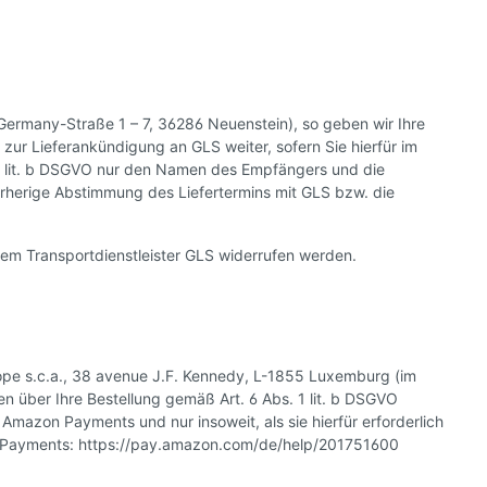
Germany-Straße 1 – 7, 36286 Neuenstein), so geben wir Ihre
ur Lieferankündigung an GLS weiter, sofern Sie hierfür im
. 1 lit. b DSGVO nur den Namen des Empfängers und die
e vorherige Abstimmung des Liefertermins mit GLS bzw. die
em Transportdienstleister GLS widerrufen werden.
ope s.c.a., 38 avenue J.F. Kennedy, L-1855 Luxemburg (im
n über Ihre Bestellung gemäß Art. 6 Abs. 1 lit. b DSGVO
mazon Payments und nur insoweit, als sie hierfür erforderlich
on Payments: https://pay.amazon.com/de/help/201751600